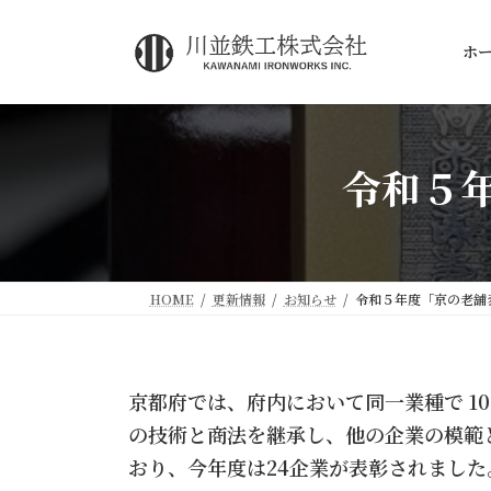
コ
ナ
ン
ビ
ホ
テ
ゲ
ン
ー
ツ
シ
へ
ョ
令和５
ス
ン
キ
に
ッ
移
プ
動
HOME
更新情報
お知らせ
令和５年度「京の老舗
京都府では、府内において同一業種で 1
の技術と商法を継承し、他の企業の模範
おり、今年度は24企業が表彰されました