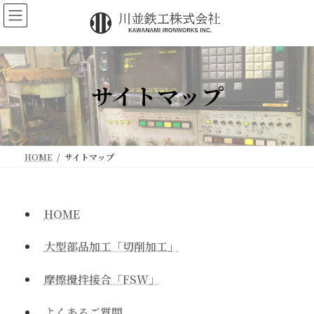
コ
ナ
ン
ビ
テ
ゲ
ン
ー
ツ
シ
サイトマップ
へ
ョ
ス
ン
キ
に
ッ
移
プ
動
HOME
サイトマップ
HOME
大型部品加工「切削加工」
摩擦攪拌接合「FSW」
よくあるご質問